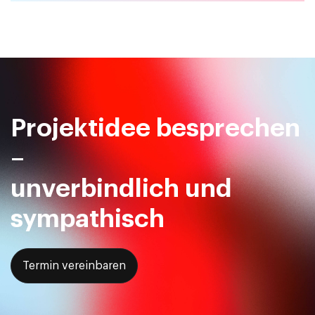
Projektidee besprechen
–
unverbindlich und
sympathisch
Termin vereinbaren