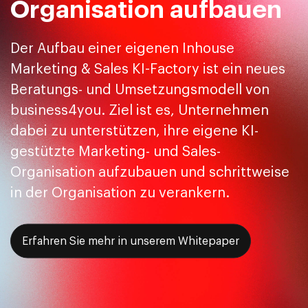
Organisation aufbauen
Der Aufbau einer eigenen Inhouse
Marketing & Sales KI-Factory ist ein neues
Beratungs- und Umsetzungsmodell von
business4you. Ziel ist es, Unternehmen
dabei zu unterstützen, ihre eigene KI-
gestützte Marketing- und Sales-
Organisation aufzubauen und schrittweise
in der Organisation zu verankern.
Erfahren Sie mehr in unserem Whitepaper