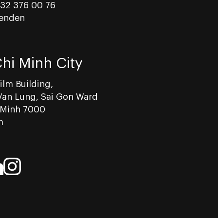
 32 376 00 76
senden
hi Minh City
Film Building,
Van Lung, Sai Gon Ward
 Minh 7000
m