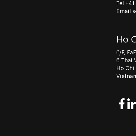
Tel +41
Email 
Ho C
6/F, Fa
6 Thai 
Ho Chi
Vietna