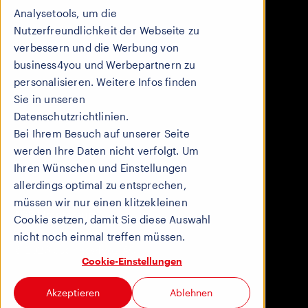
569 Duong Tran Hung Dao
Analysetools, um die
Cau Kho, Quan 1
Nutzerfreundlichkeit der Webseite zu
7000 Ho Chi Minh
verbessern und die Werbung von
Vietnam
business4you und Werbepartnern zu
personalisieren. Weitere Infos finden
HONG KONG
Sie in unseren
Unit 1706, 17/F
Datenschutzrichtlinien.
Wing Tuck Comm. Centre
Bei Ihrem Besuch auf unserer Seite
177-183 Wing Lok Street
werden Ihre Daten nicht verfolgt. Um
Hongkong
Ihren Wünschen und Einstellungen
allerdings optimal zu entsprechen,
müssen wir nur einen klitzekleinen
AGB | Impressum
Cookie setzen, damit Sie diese Auswahl
nicht noch einmal treffen müssen.
© 2026 business4you AG
Cookie-Einstellungen
Akzeptieren
Ablehnen