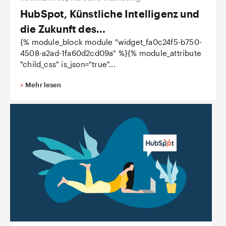
HubSpot, Künstliche Intelligenz und
die Zukunft des...
{% module_block module "widget_fa0c24f5-b750-
4508-a2ad-1fa60d2cd09a" %}{% module_attribute
"child_css" is_json="true"...
>
Mehr lesen