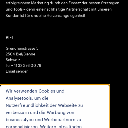
erfolgreichem Marketing durch den Einsatz der besten Strategien
und Tools – denn eine nachhaltige Partnerschaft mit unseren
Kunden ist für uns eine Herzensangelegenheit.
BIEL
Grenchenstrasse 5
2504 Biel/Bienne
Schweiz
Tel +41 32 376 00 76
Email senden
HO CHI MINH CITY
Wir verwenden Cookies und
569 Duong Tran Hung Dao
Analysetools, um die
Cau Kho, Quan 1
Nutzerfreundlichkeit der Webseite zu
7000 Ho Chi Minh
verbessern und die Werbung von
Vietnam
business4you und Werbepartnern zu
personalisieren. Weitere Infos finden
HONG KONG